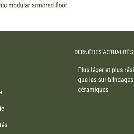
mic modular armored floor
DERNIÈRES ACTUALITÉS
Plus léger et plus rés
que les sur-blindages
céramiques
e
ie
tés