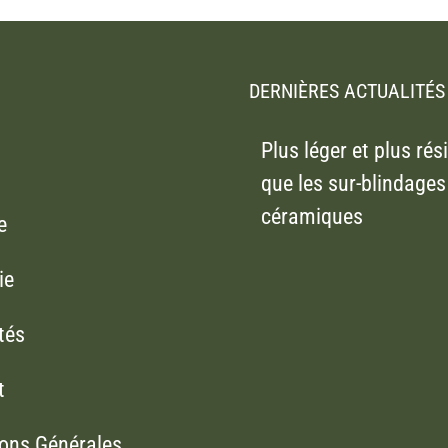
DERNIÈRES ACTUALITÉS
Plus léger et plus rés
que les sur-blindages
céramiques
e
ie
tés
t
ions Générales