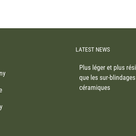
LATEST NEWS
Plus léger et plus rés
ny
que les sur-blindages
céramiques
e
y